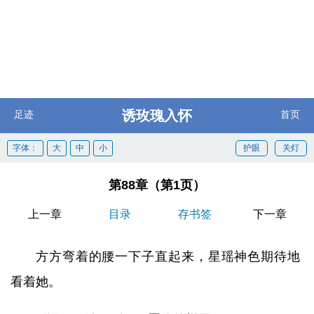
诱玫瑰入怀
足迹
首页
字体：
大
中
小
护眼
关灯
第88章（第1页）
上一章
目录
存书签
下一章
方方弯着的腰一下子直起来，星瑶神色期待地
看着她。