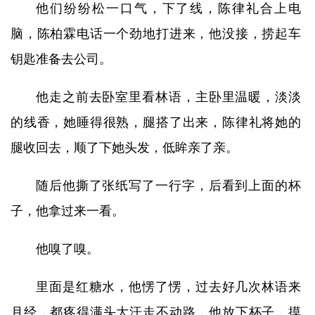
他们纷纷松一口气，下了线，陈律礼合上电
脑，陈柏霖电话一个劲地打进来，他没接，捞起车
钥匙准备去公司。
他走之前去卧室里看林语，主卧里温暖，淡淡
的线香，她睡得很熟，腿搭了出来，陈律礼将她的
腿收回去，顺了下她头发，低眸亲了亲。
随后他撕了张纸写了一行字，后看到上面的杯
子，他拿过来一看。
他嗅了嗅。
里面是红糖水，他愣了愣，过去好几次林语来
月经，都疼得满头大汗走不动路，他放下杯子，摸