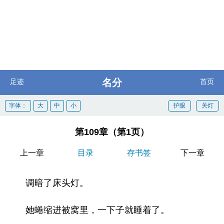
名分
足迹
首页
字体：
大
中
小
护眼
关灯
第109章（第1页）
上一章
目录
存书签
下一章
调暗了床头灯。
她蜷缩进被窝里，一下子就睡着了。