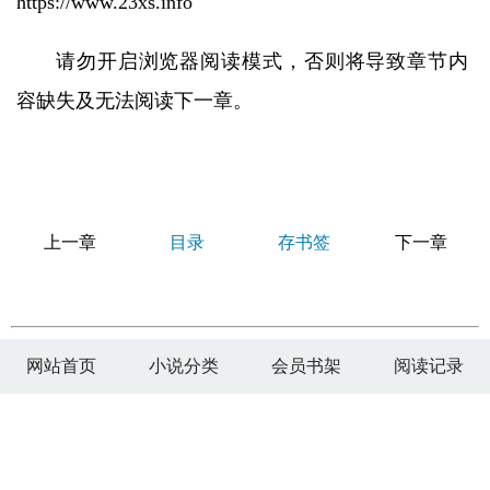
https://www.23xs.info
请勿开启浏览器阅读模式，否则将导致章节内
容缺失及无法阅读下一章。
上一章
目录
存书签
下一章
网站首页
小说分类
会员书架
阅读记录