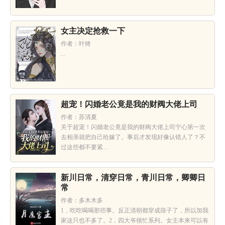
女主决定抢救一下
作者：叶猗
...
超宠！闪婚老公竟是我的财阀大佬上司
作者：苏清夏
关于超宠！闪婚老公竟是我的财阀大佬上司宁心第一次
去相亲就把自己给嫁了。事后才发现好像认错人了？不
过这些都不要紧...
新川日常，清穿日常，青川日常，卿卿日
常
作者：多木木多
1，吃吃喝喝那些事。反正清朝都穿成筛子了，所以加我
家这只也不多了。2，四大爷很忙系列。女主本来可以有