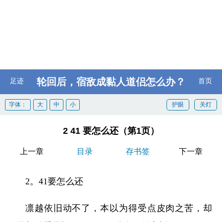
轮回后，宿敌成黏人道侣怎么办？
足迹
首页
字体：
大
中
小
护眼
关灯
2 41 要怎么还（第1页）
上一章
目录
存书签
下一章
2。41要怎么还
凛越依旧动不了，本以为得受点皮肉之苦，却