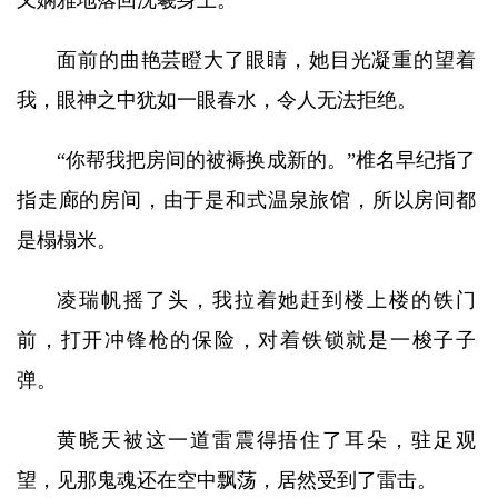
又娴雅地落回沈羲身上。
面前的曲艳芸瞪大了眼睛，她目光凝重的望着
我，眼神之中犹如一眼春水，令人无法拒绝。
“你帮我把房间的被褥换成新的。”椎名早纪指了
指走廊的房间，由于是和式温泉旅馆，所以房间都
是榻榻米。
凌瑞帆摇了头，我拉着她赶到楼上楼的铁门
前，打开冲锋枪的保险，对着铁锁就是一梭子子
弹。
黄晓天被这一道雷震得捂住了耳朵，驻足观
望，见那鬼魂还在空中飘荡，居然受到了雷击。