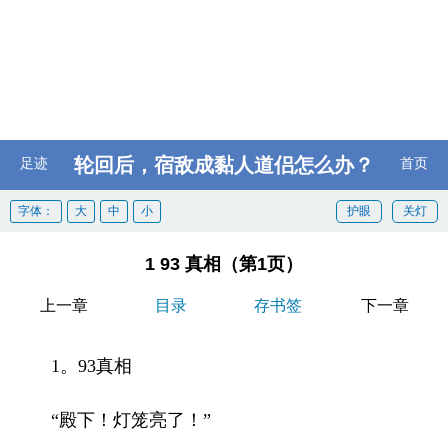
轮回后，宿敌成黏人道侣怎么办？
足迹
首页
字体：
大
中
小
护眼
关灯
1 93 真相（第1页）
上一章
目录
存书签
下一章
1。93真相
“殿下！灯笼亮了！”