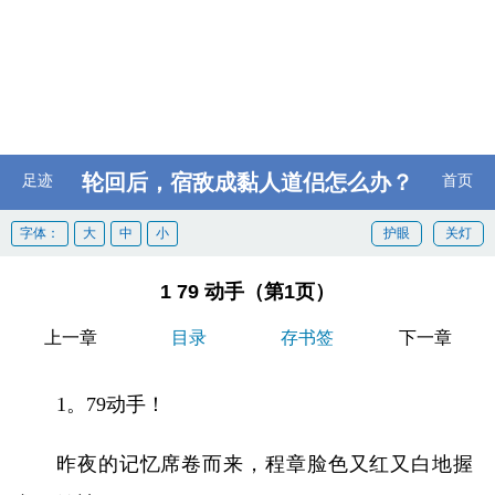
轮回后，宿敌成黏人道侣怎么办？
足迹
首页
字体：
大
中
小
护眼
关灯
1 79 动手（第1页）
上一章
目录
存书签
下一章
1。79动手！
昨夜的记忆席卷而来，程章脸色又红又白地握