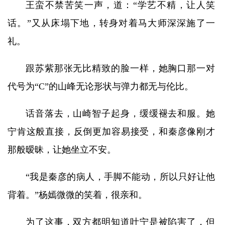
王蛮不禁苦笑一声，道：“学艺不精，让人笑
话。”又从床塌下地，转身对着马大师深深施了一
礼。
跟苏紫那张无比精致的脸一样，她胸口那一对
代号为“C”的山峰无论形状与弹力都无与伦比。
话音落去，山崎智子起身，缓缓褪去和服。她
宁肯这般直接，反倒更加容易接受，和秦彦像刚才
那般暧昧，让她坐立不安。
“我是秦彦的病人，手脚不能动，所以只好让他
背着。”杨嫣微微的笑着，很亲和。
为了这事，双方都明知道叶宁是被陷害了，但