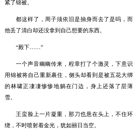
紧了锦被。
都这样了，周子须依旧是抽身而去了是吗，而
他丢了清白却还没拿到自己想要的东西。
“殿下……”
一个声音幽幽传来，程章打了个激灵，下意识
用锦被将自己重新裹住，侧头却看到是被五花大绑
的林啸正凄凄惨惨地躺在门边，身上还落了层薄
雪。
王蛮脸上一片凝重，那刀也悬在头上，不住环
绕，不时喷射着金光，犹如丽日当空。