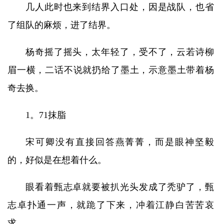
几人此时也来到结界入口处，因是战队，也省
了组队的麻烦，进了结界。
杨奇摇了摇头，太年轻了，受不了，云若诗柳
眉一横，二话不说就扔给了墨土，示意墨土带着杨
奇去换。
1。71抹脂
宋可卿没有直接回答燕菁菁，而是眼神坚毅
的，好似是在想着什么。
眼看着甄志卓就要被扒光头发成了秃驴了，甄
志卓扑通一声，就跪了下来，冲着江静白苦苦哀
求。