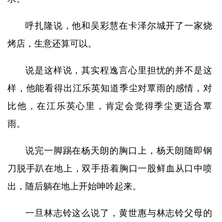
呼扎隆说，他和吴彩慧在卡泽尔城开了一家烧
烤店，生意还算可以。
说是这样说，其实程逸言心里担忧的并不是这
样，他能看得出江乐英知道季尘对覃雨的感情，对
比他，在江乐英心里，肯定会觉得季尘更适合覃
雨。
说完一脚踢在杨天朗的胸口上，杨天朗随即钢
刀脱手趴在地上，双手捂着胸口一股鲜血从口中喷
出，随后躺在地上开始呻吟起来。
一旦林志铃这么说了，黄世惠与林志铃父母的