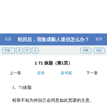
轮回后，宿敌成黏人道侣怎么办？
足迹
首页
字体：
大
中
小
护眼
关灯
1 71 抹脂（第1页）
上一章
目录
存书签
下一章
1。71抹脂
程章不知为何自己会同意如此荒谬的主意。