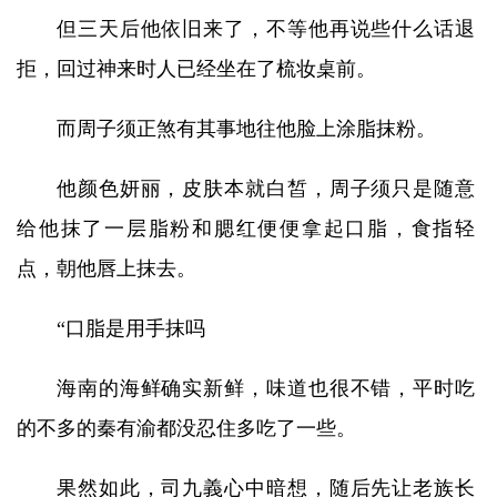
但三天后他依旧来了，不等他再说些什么话退
拒，回过神来时人已经坐在了梳妆桌前。
而周子须正煞有其事地往他脸上涂脂抹粉。
他颜色妍丽，皮肤本就白皙，周子须只是随意
给他抹了一层脂粉和腮红便便拿起口脂，食指轻
点，朝他唇上抹去。
“口脂是用手抹吗
海南的海鲜确实新鲜，味道也很不错，平时吃
的不多的秦有渝都没忍住多吃了一些。
果然如此，司九義心中暗想，随后先让老族长