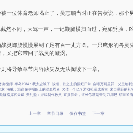
经被一位体育老师喝止了，吴志鹏当时正在告状说，那个
他截然不同，大骂一声，一记鞭腿横扫而过，宛如劈脸，
的战灵螺旋慢慢展到了足有百十丈方圆。一只鹰形的兽灵
着，又把它带回了战灵的漩涡。
否则将导致章节内容缺失及无法阅读下一章。
才御鬼师
半岛1984：我太忠诚了
战锤，铁之主的摆烂日常
自曝万嗣呈祥，父皇给我
炮灰
海贼：混迹在草帽船上的混血忍者
欠债一个亿？游戏捡漏成首富
来自星际的礼
觉醒指挥官天赋
美利坚：游戏制作教父
直播算命，道长你嘴是管制刀具吧
然而琴酒
上一章
章节目录
保存书签
下一章