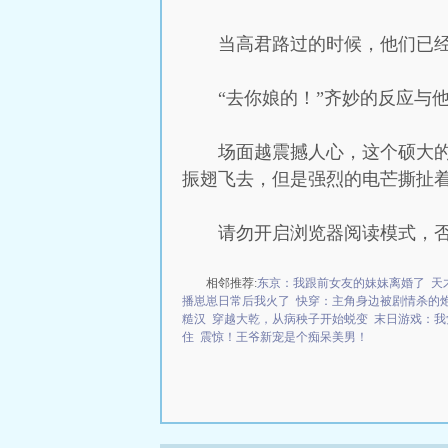
当高君路过的时候，他们已
“去你娘的！”齐妙的反应与
场面越震撼人心，这个硕大
振翅飞去，但是强烈的电芒撕扯
请勿开启浏览器阅读模式，
相邻推荐:
东京：我跟前女友的妹妹离婚了
天
播崽崽日常后我火了
快穿：主角身边被剧情杀的
糙汉
穿越大乾，从病秧子开始蜕变
末日游戏：我
住
震惊！王爷新宠是个痴呆美男！