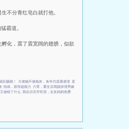
男生不分青红皂白就打他。
凶猛霸道。
先孵化，震了震宽阔的翅膀，似欲
疯狂赐婚！
大佬她不做炮灰，各年代逆袭虐渣
直
物
拍戏，获得超能力
六零，重生后我踹掉渣男嫁
又做错了什么
我在尔滨开民宿，女友妈妈免费