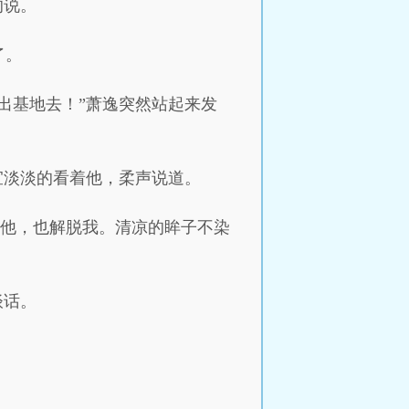
的说。
了。
出基地去！”萧逸突然站起来发
宜淡淡的看着他，柔声说道。
全他，也解脱我。清凉的眸子不染
谈话。