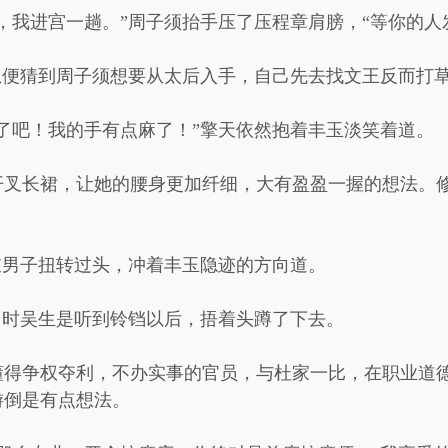
，我进宫一趟。”周子须抬手压了压程章肩膀，“等你的人
想便猜到周子须想要从太后入手，自己先去找文王反而打
了吧！我的手有点麻了！”擎天依然抱着丰玉淡笑着道。
开叉长裙，让她的腰身更加纤细，大有盈盈一握的想法。
衣男子扭转过头，冲着丰玉隐迹的方向道。
当时吴生是听到铃铛以后，捂着头蹲了下去。
懂得争权夺利，不办实事的官员，与杜家一比，在职业道
游倒是有点想法。