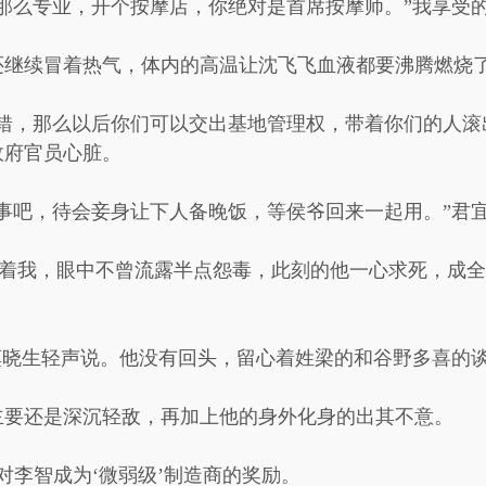
那么专业，开个按摩店，你绝对是首席按摩师。”我享受
还继续冒着热气，体内的高温让沈飞飞血液都要沸腾燃烧
错，那么以后你们可以交出基地管理权，带着你们的人滚
政府官员心脏。
事吧，待会妾身让下人备晚饭，等侯爷回来一起用。”君
望着我，眼中不曾流露半点怨毒，此刻的他一心求死，成
莫晓生轻声说。他没有回头，留心着姓梁的和谷野多喜的
主要还是深沉轻敌，再加上他的身外化身的出其不意。
’对李智成为‘微弱级’制造商的奖励。