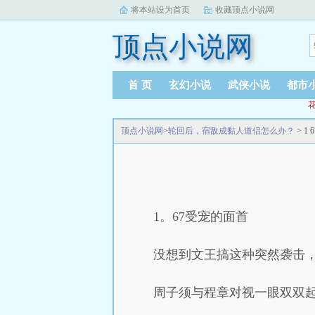
将本站设为首页
收藏顶点小说网
顶点小说网
首 页
玄幻小说
武侠小说
都市
花
顶点小说网
>
轮回后，宿敌成黏人道侣怎么办？
> 1
1。67受宠的面首
没想到文王搞这种突然袭击
周子须与程章对视一眼双双