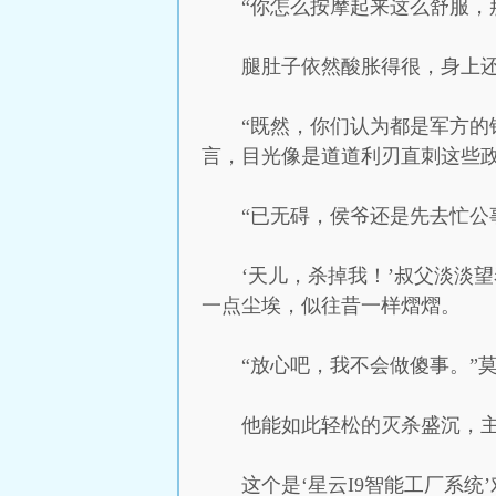
“你怎么按摩起来这么舒服，
腿肚子依然酸胀得很，身上
“既然，你们认为都是军方的
言，目光像是道道利刃直刺这些
“已无碍，侯爷还是先去忙公
‘天儿，杀掉我！’叔父淡淡
一点尘埃，似往昔一样熠熠。
“放心吧，我不会做傻事。”
他能如此轻松的灭杀盛沉，
这个是‘星云I9智能工厂系统