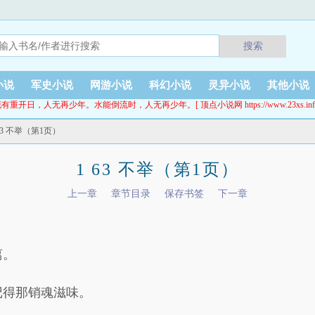
搜索
小说
军史小说
网游小说
科幻小说
灵异小说
其他小说
有重开日，人无再少年。水能倒流时，人无再少年。[ 顶点小说网 https://www.23xs.inf
 63 不举（第1页）
1 63 不举（第1页）
上一章
章节目录
保存书签
下一章
离。
记得那销魂滋味。