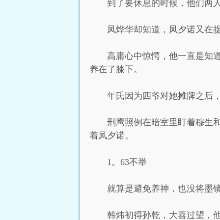
到了要休息的时候，他们两
凤烨华却知道，凤夕诺又在
高庸心中惊愕，他一直是知
养在了膝下。
年氏因为四爷对她摊牌之后
刑鹰照例在暗室里盯着穆生
着凤夕诺。
1。63不举
就算是避免养神，也没将墨
韩炜初得孙乾，大喜过望，