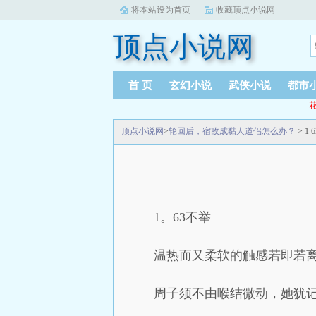
将本站设为首页
收藏顶点小说网
顶点小说网
首 页
玄幻小说
武侠小说
都市
花
顶点小说网
>
轮回后，宿敌成黏人道侣怎么办？
> 1
1。63不举
温热而又柔软的触感若即若
周子须不由喉结微动，她犹