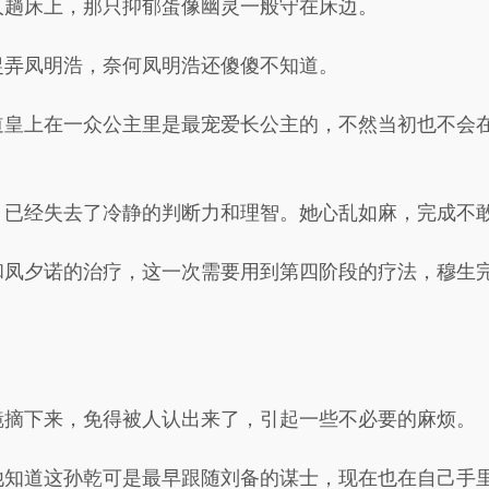
人趟床上，那只抑郁蛋像幽灵一般守在床边。
捉弄凤明浩，奈何凤明浩还傻傻不知道。
道皇上在一众公主里是最宠爱长公主的，不然当初也不会
，已经失去了冷静的判断力和理智。她心乱如麻，完成不
和凤夕诺的治疗，这一次需要用到第四阶段的疗法，穆生
镜摘下来，免得被人认出来了，引起一些不必要的麻烦。
他知道这孙乾可是最早跟随刘备的谋士，现在也在自己手