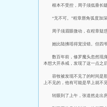
根本不受控，周子须低垂长睫
“无不可。”程章唇角弧度加
周子须眉眼微动，在程章疑
她比陆拂瑶得宠没错。但四
数百年前，修罗魔头忽然现
本想大开杀戒，发现了这一点之
容牧被发现不见了的时间是
上不见的，他有可能是早上就不
转眼到了上午，张道然走出