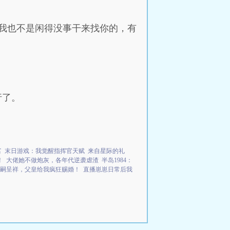
我也不是闲得没事干来找你的，有
行了。
富
末日游戏：我觉醒指挥官天赋
来自星际的礼
！
大佬她不做炮灰，各年代逆袭虐渣
半岛1984：
嗣呈祥，父皇给我疯狂赐婚！
直播崽崽日常后我