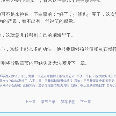
全没有必要再撒谎了，看来这件事几年是有蹊跷的。
他可不是来挑逗一下白森的：“好了，扯淡也扯完了，这次
为的严肃，看不出有一丝说笑的感觉。
后，这玩意儿转移到自己的脑海里了。
担心，系统里那么多的功法，他只要赚够粉丝值和灵石就
否则将导致章节内容缺失及无法阅读下一章。
而琴酒又做错了什么
海贼：混迹在草帽船上的混血忍者
欠债一个亿？游戏捡漏成首
前女友的妹妹离婚了
六零，重生后我踹掉渣男嫁糙汉
震惊！王爷新宠是个痴呆美男
病秧子开始蜕变
直播算命，道长你嘴是管制刀具吧
战锤，铁之主的摆烂日常
自曝万
上一章
章节目录
保存书签
下一章