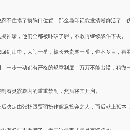
他忍不住摸了摸胸口位置，那金鼎印记愈发清晰鲜活了，
鬼哭神嚎，他们全都被吓破了胆，不敢再继续战斗下去。
深回到山中，大闹一番，被长老责骂一番，也不多言，再
同，一步一动都有严格的规章制度，万万不能出错，稍微
控制着灵霞殿内的重重禁制，然后将其开启。
最后决定由张杨跟贾诩扮作假意投奔之人，而后献上孤本