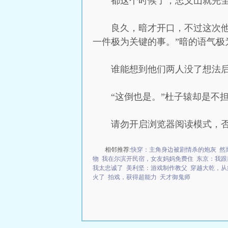
都这个时候了，忠义山就完
良久，暗才开口，不过这次
一件极为关键的事。”暗的语气极
谁能想到他们两人没了想法
“这倒也是。”杜子辕却是不
请勿开启浏览器阅读模式，
相邻推荐:
快穿：主角身边被剧情杀的炮灰
然
物
我在尔滨开民宿，女友妈妈免费住
东京：我跟
我太忠诚了
美利坚：游戏制作教父
穿越大乾，从
火了
拍戏，获得超能力
天才御鬼师