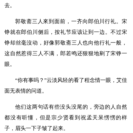
去。
郭敬斋三人來到面前，一齐向郎伯川行礼。宋
铮就在郎伯川侧后，按礼节应该让到一边。不过宋
铮却丝毫沒动，好像郭敬斋三人也向他行礼一般，
这自然惹得三人不满，郎若鸣还狠狠地剜了宋铮一
眼。
“你有事吗？”云淡风轻的看了程念情一眼，艾佳
面无表情的问道。
他们这两句话有些没头没尾的，旁边的人自然
都没有听懂，但是宗少贤看到祝孟天呆愣愣的样
子，眉头一下子皱了起来。