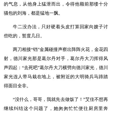
的气息，从他身上猛泄而出，令得他额前那缕十分
骚包的刘海，都是猛地一飘。
牛二没办法，只好硬着头皮打算回家向嫂子讨
些吃的，暂度几日。
两刀相接“铛”金属碰撞声察出阵阵火花，金花四
射，德川家光那是葛尔丹对手，葛尔丹大刀挥得风
声四起：“去死吧”葛尔丹大刀横劈向德川家光，德川
家光连人带马栽在地上，被附近的大明骑兵马蹄踏
得面目全非。
“没什么，哥哥，我就先去做饭了！”艾佳不想再
继续纠结这个问题了，她匆匆忙忙便往厨房里奔