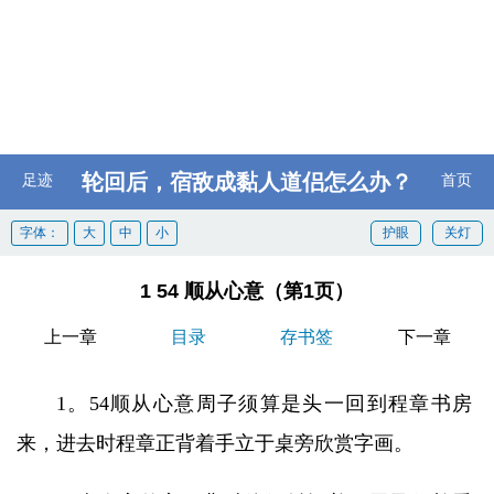
轮回后，宿敌成黏人道侣怎么办？
足迹
首页
字体：
大
中
小
护眼
关灯
1 54 顺从心意（第1页）
上一章
目录
存书签
下一章
1。54顺从心意周子须算是头一回到程章书房
来，进去时程章正背着手立于桌旁欣赏字画。