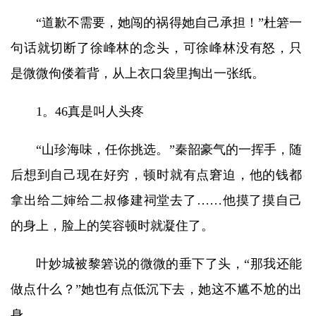
“道歉不需要，她闯的祸得她自己承担！”杜箬一
句话就切断了徐峰林的念头，可徐峰林没有怒，只
是微微佝偻着背，从上衣口袋里掏出一张纸。
1。46真是叫人头疼
“山珍海味，任你挑选。”秦韶豪气的一挥手，随
后想到自己现在好穷，顿时就有点窘迫，他的钱都
拿出给二婶给二叔修建祠堂去了……他摸了摸自己
的身上，脸上的笑容顿时就凝住了。
叶妙城被黎箬说的微微的垂下了头，“那我还能
做点什么？”她也有点低沉下去，她这不尴不尬的出
身。