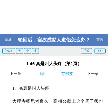
轮回后，宿敌成黏人道侣怎么办？
足迹
首页
字体：
大
中
小
护眼
关灯
1 46 真是叫人头疼（第1页）
上一章
目录
存书签
下一章
1。46真是叫人头疼
大理寺卿思考良久，高相公惹上这个周子须也