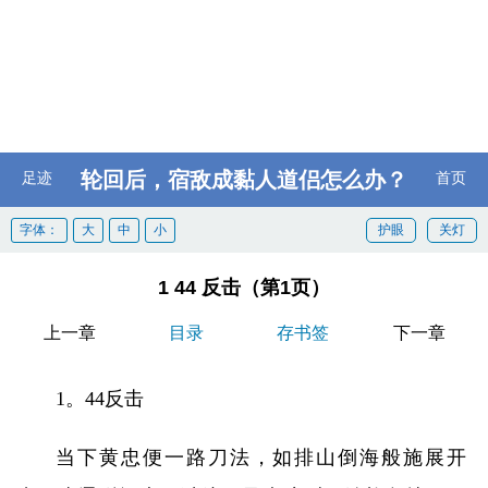
轮回后，宿敌成黏人道侣怎么办？
足迹
首页
字体：
大
中
小
护眼
关灯
1 44 反击（第1页）
上一章
目录
存书签
下一章
1。44反击
当下黄忠便一路刀法，如排山倒海般施展开