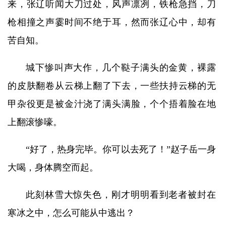
来，张辽听闻大刀过处，风声凛冽，铁枪急挡，刀
枪相撞之声霎时间不绝于耳，然而张辽心中，却有
苦自知。
城下惨叫声大作，几个鞑子满头的金黄，裸露
的皮肤翻卷从云梯上翻了下去，一些扶持云梯的无
甲杂役更是被金汁浇了满头满脸，个个捂着脸在地
上翻滚惨嚎。
“好了，热身完毕。你可以去死了！”赵子岳一身
大喝，身体腾空而起。
此刻林雪大惊失色，刚才明明看到老者被封在
寒冰之中，怎么可能从中逃出？