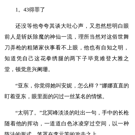
1。43得罪了
还没等他夸夸其谈大吐心声，又忽然想明白眼
前人是斩妖除魔的神仙一流，理所当然对这俗世舞
刀弄枪的粗陋家伙事看不上眼，他也有自知之明，
知道凭自己这花拳绣腿的两下子毕竟难登大雅之
堂，顿觉意兴阑珊。
“亚东，你觉得她叫安妮，怎么样？”娜娜直直的
盯着亚东，眼里面的闪过一丝某名的情愫。
“太弱了。”北冥峰淡淡的吐出一句，手中的长枪
随着他的挥动，一道道白色冰凌穿过空间，以一种
阵法的形式，笼罩在李元芳的攻击之上。