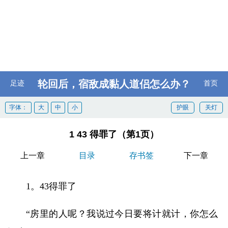
轮回后，宿敌成黏人道侣怎么办？
足迹
首页
字体：
大
中
小
护眼
关灯
1 43 得罪了（第1页）
上一章
目录
存书签
下一章
1。43得罪了
“房里的人呢？我说过今日要将计就计，你怎么