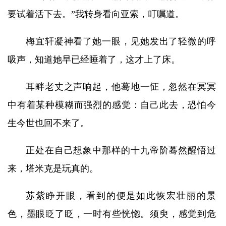
要试着活下去。”我转身看向亚索，叮嘱道。
梅宜轩凝神看了她一眼，见她发出了轻微的呼
吸声，知道她早已经睡着了，这才上了床。
耳畔老丈之声响起，他蓦地一怔，忽然在冥冥
中有着某种模糊而强烈的感觉：自己此去，恐怕今
生今世也回不来了。
正处在自己想象中那样的十九帝阶蓦然醒悟过
来，塔米克是玩真的。
苏紫睁开眼，看到的便是如此恢宏壮丽的景
色，墨眼眨了眨，一时有些恍惚。须臾，感觉到危