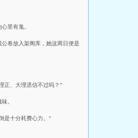
他心里有鬼。
成公卷放入架阁库，她这两日便是
理正、大理丞信不过吗？”
滋味。
倒是十分耗费心力。”