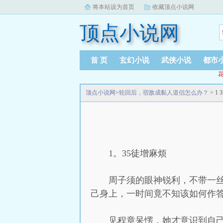
将本站设为首页
收藏顶点小说网
顶点小说网
首 页
玄幻小说
武侠小说
都市
花
顶点小说网
>
轮回后，宿敌成黏人道侣怎么办？
> 1
1。35徒增麻烦
周子须的眼神锐利，不带一
己身上，一时间竟不知该如何作
见程章呆愣，她才意识到自