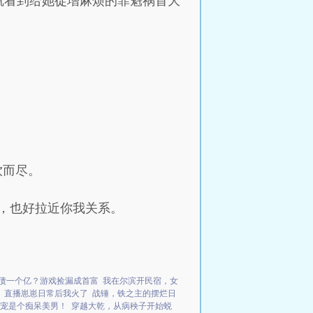
就看到给她徒增麻烦的罪魁祸首大
饮而尽。
，也好拉近你我关系。
债一个亿？游戏捡漏成首富
我在尔滨开民宿，女
直播崽崽日常后我火了
战锤，铁之主的摆烂日
宠是个痴呆美男！
穿越大乾，从病秧子开始蜕