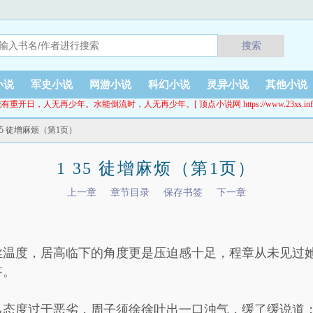
搜索
小说
军史小说
网游小说
科幻小说
灵异小说
其他小说
有重开日，人无再少年。水能倒流时，人无再少年。[ 顶点小说网 https://www.23xs.inf
 35 徒增麻烦（第1页）
1 35 徒增麻烦（第1页）
上一章
章节目录
保存书签
下一章
丝温度，居高临下的角度更是压迫感十足，程章从未见过
答。
己态度过于恶劣，周子须徐徐吐出一口浊气，缓了缓说道：