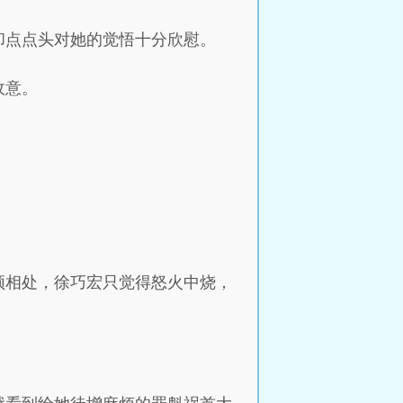
却点点头对她的觉悟十分欣慰。
敌意。
须相处，徐巧宏只觉得怒火中烧，