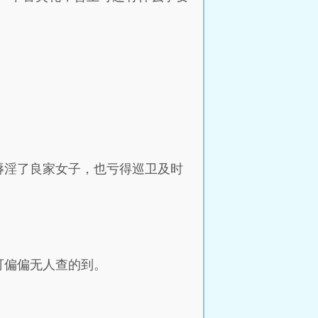
辱淫了良家女子，也亏得巡卫及时
可偏偏无人查的到。