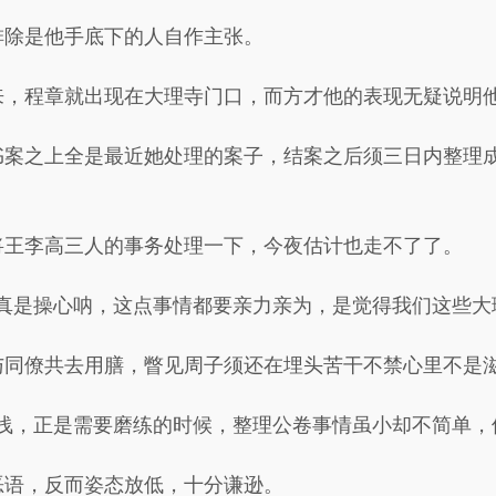
排除是他手底下的人自作主张。
来，程章就出现在大理寺门口，而方才他的表现无疑说明
书案之上全是最近她处理的案子，结案之后须三日内整理
将王李高三人的事务处理一下，今夜估计也走不了了。
真是操心呐，这点事情都要亲力亲为，是觉得我们这些大
与同僚共去用膳，瞥见周子须还在埋头苦干不禁心里不是
浅，正是需要磨练的时候，整理公卷事情虽小却不简单，
恶语，反而姿态放低，十分谦逊。