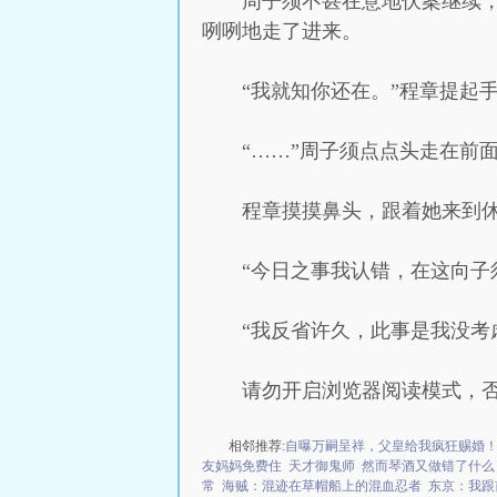
周子须不甚在意地伏案继续
咧咧地走了进来。
“我就知你还在。”程章提起
“……”周子须点点头走在前
程章摸摸鼻头，跟着她来到
“今日之事我认错，在这向子
“我反省许久，此事是我没
请勿开启浏览器阅读模式，
相邻推荐:
自曝万嗣呈祥，父皇给我疯狂赐婚
友妈妈免费住
天才御鬼师
然而琴酒又做错了什么
常
海贼：混迹在草帽船上的混血忍者
东京：我跟