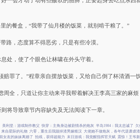
，好一会才动了动有些酸软的胳膊，正要起身去吃点东西
手里的餐盒，“我带了仙月楼的饭菜，就别啃干粮了。”
面带路，态度算不得恶劣，只是有些冷漠。
休息处，使了个眼色让林啸在外头守着。
须赔罪了。”程章亲自摆放饭菜，又给自己倒了杯清酒一
考虑周全，只道让你主动来寻我帮着解决王李高三家的麻烦
否则将导致章节内容缺失及无法阅读下一章。
！
美利坚：游戏制作教父
快穿：主角身边被剧情杀的炮灰
半岛1984：我太忠诚了
欠
来自星际的礼物
六零，重生后我踹掉渣男嫁糙汉
大佬她不做炮灰，各年代逆袭虐渣
前女友的妹妹离婚了
拍戏，获得超能力
末日游戏：我觉醒指挥官天赋
震惊！王爷新