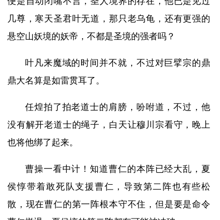
便是自动闭嘴不言，圣人境界的存在，他已是见过
几尊，寒天圣君叶无道，那只老乌龟，还有更强的
悬空山妖境的妖帝，不都是圣境的强者吗？
叶凡来魔域的时间并不就，不过对巨擘宗的鼎
鼎大名算是如雷贯耳了。
任煌拍了拍老道士的肩膀，吩咐道，不过，他
没有解开老道士的绳子，白天让穆川宗看守，晚上
也将他绑了起来。
曹操一看中计！知道曹仁的本阵已经大乱，夏
侯惇带着敢死队支援曹仁，导致第二阵也有些松
散，现在曹仁的第一阵根本守不住，但是要是命令