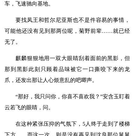
车，飞速驰向基地。
要找凤王和哲尔尼亚斯也不是件容易的事情，
可能他还没有见到那两位呢，菊野前辈……就已经
无了。
麒麟狠狠地用一双大眼睛刮着面前的黑影，但
那到黑影此刻只顾着品味被它一口撕咬下来的龙
爪，还发出那让人心烦意乱的吧唧声。
“那好，我只问你，你喜不喜欢我？”安含玉盯着
云若飞的眼睛，问。
在这种紧张压抑的气氛下，5人终于走到了楼梯
下方……而这一次，则是没有再见到沈良那位舅舅