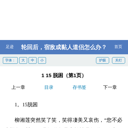
轮回后，宿敌成黏人道侣怎么办？
足迹
首页
字体：
大
中
小
护眼
关灯
1 15 脱困（第1页）
上一章
目录
存书签
下一章
1。15脱困
柳湘莲突然笑了笑，笑得凄美又哀伤，“您不必