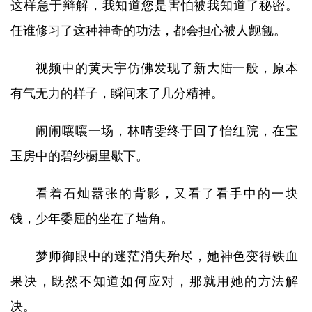
这样急于辩解，我知道您是害怕被我知道了秘密。
任谁修习了这种神奇的功法，都会担心被人觊觎。
视频中的黄天宇仿佛发现了新大陆一般，原本
有气无力的样子，瞬间来了几分精神。
闹闹嚷嚷一场，林晴雯终于回了怡红院，在宝
玉房中的碧纱橱里歇下。
看着石灿嚣张的背影，又看了看手中的一块
钱，少年委屈的坐在了墙角。
梦师御眼中的迷茫消失殆尽，她神色变得铁血
果决，既然不知道如何应对，那就用她的方法解
决。