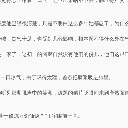
都觉得心里堵着一口气，吐不出来咽不下去，膈应得难受
态度他已经很清楚，只是不明白这么多年她都忍了，为什
冷峻，贵气十足，也受到几分影响，根本顾不得什么外在
是一家了，这初一的团聚自然没有他们的份儿，他们这眼
了一口凉气，由于吸得太猛，差点把脑浆吸进肺里。
能听见那嘶吼声中的笑意，漆黑的鳞片眨眼间来到唐然面
助于修炼万剑仙诀？”王宇眼前一亮。