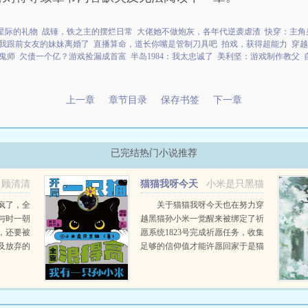
星际的礼物
战锤，铁之主的摆烂日常
大佬她不做炮灰，各年代逆袭虐渣
快穿：主角
我跟前女友的妹妹离婚了
直播算命，道长你嘴是管制刀具吧
拍戏，获得超能力
穿越
鬼师
欠债一个亿？游戏捡漏成首富
半岛1984：我太忠诚了
美利坚：游戏制作教父
上一章
章节目录
保存书签
下一章
已完结热门小说推荐
顾清清
猫猫我呀今天
小米是只黑猫
也在努力穿越
疯了，全
关于猫猫我呀今天也在努力穿
与时一朝
越黑猫孙小米一觉醒来被绑定了祈
，还要被
愿系统1823号完成祈愿任务，收集
及放弃的
足够的信仰值才能许愿回家于是猫
接要命要
咪在前冲锋陷阵！被迫化身系统的
，安与时
铲屎官为她摇旗呐喊！我家米宝宝
家的屋顶
就是最棒的！（丧尸核污染畸变体
..
重生）已完结丧...