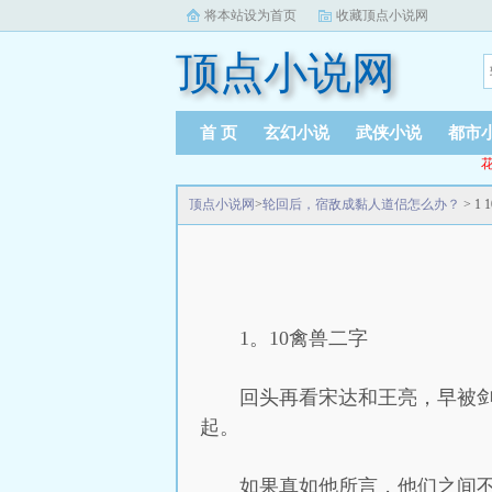
将本站设为首页
收藏顶点小说网
顶点小说网
首 页
玄幻小说
武侠小说
都市
花
顶点小说网
>
轮回后，宿敌成黏人道侣怎么办？
> 1
1。10禽兽二字
回头再看宋达和王亮，早被
起。
如果真如他所言，他们之间