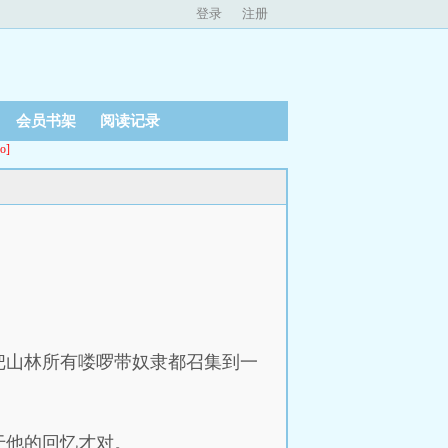
登录
注册
会员书架
阅读记录
o]
把山林所有喽啰带奴隶都召集到一
于他的回忆才对。