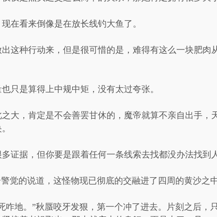
，现在看来倒像是在放长线钓大鱼了。
做出这种行动来，但是很可惜的是，难得有这么一块肥肉
量也只是算得上中规中矩，没有太过夸张。
此之大，肯定是不会善罢甘休的，魔帝就算不亲自出手，
央。
很多证据，但你要是跟着任何一条线索去找都没办法找到
分警觉的说道，这怪物现已彻底的交融进了四周的黄沙之
死咋地。”秋蜃咬牙发狠，第一个冲了进去。片刻之后，