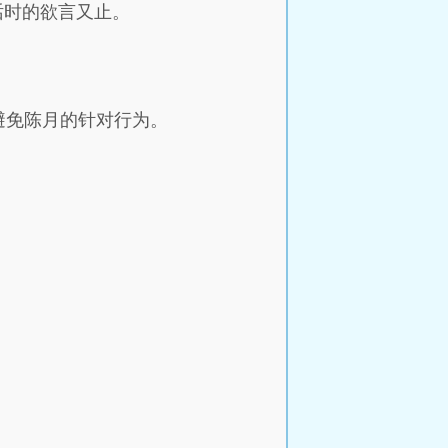
话时的欲言又止。
避免陈月的针对行为。
。