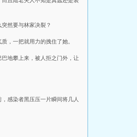
，而且陆老夫人不知是真蠢还是装
么突然要与林家决裂？
气质，一把就用力的拽住了她。
巴巴地攀上来，被人拒之门外，让
前，感染者黑压压一片瞬间将几人