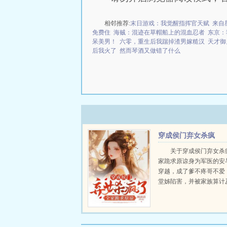
相邻推荐:
末日游戏：我觉醒指挥官天赋
来自
免费住
海贼：混迹在草帽船上的混血忍者
东京：
呆美男！
六零，重生后我踹掉渣男嫁糙汉
天才御
后我火了
然而琴酒又做错了什么
穿成侯门弃女杀疯
了，全家跪求原谅
关于穿成侯门弃女杀
家跪求原谅身为军医的安
穿越，成了爹不疼哥不爱
堂姊陷害，并被家族算计
小苦瓜。才一睁眼，就直
清白！如此欺辱亲生血脉
能忍才有鬼。先回去把安
掀了，把所有道貌岸然之人.