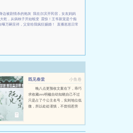
身边被剧情杀的炮灰
我在尔滨开民宿，女友妈妈
大乾，从病秧子开始蜕变
震惊！王爷新宠是个痴
自曝万嗣呈祥，父皇给我疯狂赐婚！
直播崽崽日常
既见春棠
小鱼卷
晚八点更预收文案在下，乖巧
求收藏ovo明楹自幼知晓自己不过
只是占了个公主名号，实则地位低
微，所以处处谨慎，不曾招惹旁
人。在她认祖归宗的那场筵席之
中，她终于得以摆脱公主身份。却
不想因这次醉酒，她和皇兄...