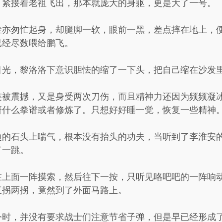
，紧接着老祖飞出，那本就庞大的身躯，更是大了一号。
尘亦匆忙起身，却腿脚一软，眼前一黑，差点摔在地上，
已经尽数喂给鹏飞。
目光，黎洛洛下意识胆怯的缩了一下头，把自己缩在沙发
连被震撼，又是身受两次刀伤，而且精神力还因为频频凝
研什么拳谱或者修炼了。只想好好睡一觉，恢复一些精神
边的石头上喘气，根本没有抬头的功夫，当听到了李淮安
了一跳。
在上面一阵摸索，然后往下一按，只听见咯吧吧的一阵响
三拐两拐，竟然到了外面马路上。
令时，并没有要求战士们注意节省子弹，但是早已经形成