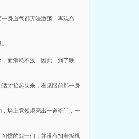
便一身血气都无法激荡。再观命
里。
冰，而消耗不浅。因此，到了晚
。
的话才抬起头来，看见眼前那一身
动，墙上竟然瞬亮出一道暗门，一
了习惯的战士们，并没有扣着扳机