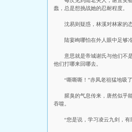
每次见到陆老夫人，谢宜笑
蠢，总是想挑战她的忍耐程度。
沈易则疑惑，林溪对林家的
陆宴峋哪怕在外人眼中足够
意思就是帝城谢氏与他们不
他们打哪来回哪去。
“嘶嘶嘶！”赤凤老祖猛地吸
腥臭的气息传来，唐然似乎
吞噬。
“您是说，学习凌云九剑，有