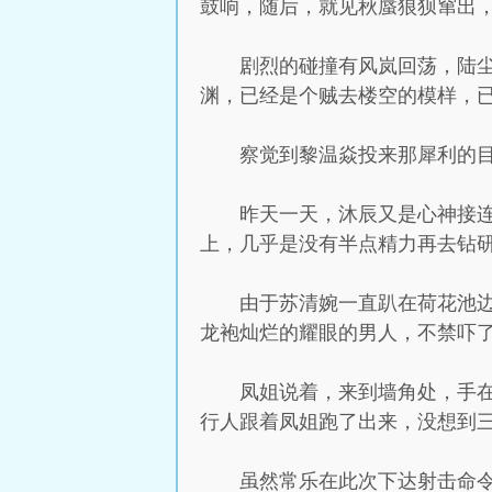
鼓响，随后，就见秋蜃狼狈窜出
剧烈的碰撞有风岚回荡，陆
渊，已经是个贼去楼空的模样，
察觉到黎温焱投来那犀利的
昨天一天，沐辰又是心神接
上，几乎是没有半点精力再去钻
由于苏清婉一直趴在荷花池
龙袍灿烂的耀眼的男人，不禁吓
凤姐说着，来到墙角处，手
行人跟着凤姐跑了出来，没想到
虽然常乐在此次下达射击命