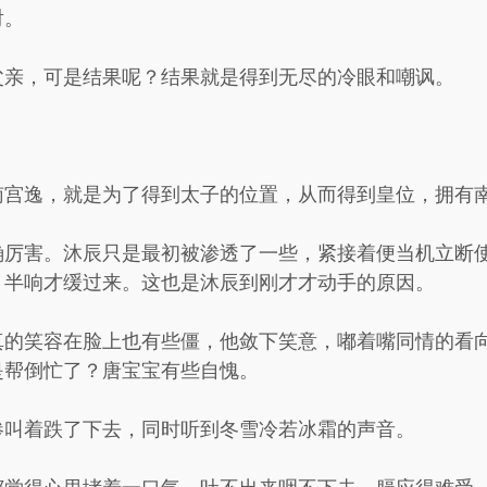
射。
父亲，可是结果呢？结果就是得到无尽的冷眼和嘲讽。
南宫逸，就是为了得到太子的位置，从而得到皇位，拥有
确厉害。沐辰只是最初被渗透了一些，紧接着便当机立断
，半响才缓过来。这也是沐辰到刚才才动手的原因。
真的笑容在脸上也有些僵，他敛下笑意，嘟着嘴同情的看
是帮倒忙了？唐宝宝有些自愧。
惨叫着跌了下去，同时听到冬雪冷若冰霜的声音。