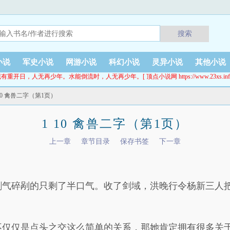
搜索
小说
军史小说
网游小说
科幻小说
灵异小说
其他小说
有重开日，人无再少年。水能倒流时，人无再少年。[ 顶点小说网 https://www.23xs.inf
 10 禽兽二字（第1页）
1 10 禽兽二字（第1页）
上一章
章节目录
保存书签
下一章
剑气碎剐的只剩了半口气。收了剑域，洪晚行令杨新三人
不仅仅是点头之交这么简单的关系，那她肯定拥有很多关