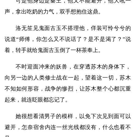
可是他身边是秦王，他又不能避开，他大吼一
声，拿出吃奶的力气，双手想抱住这鼎。
洛无笙见鬼面古玉不搭理他，佯装可怜兮兮的
说道“师傅，你怎么又不说话了？是不是渴了？”说
着，转手就给鬼面古玉倒了一杯茶奉上。
不时迎面冲来的妖兽，在穿透苏木的身体下，
向另一边的人类修士战在一起，望着这一切，苏木
不知如何形容，战争的惨烈，让苏木整个心都沉重
起来，就连眨眼都忘记了。
她很想看清男子的模样，以免下次见到面可以
避开，怎奈宿舍内连一丝光线都没有，什么也看不