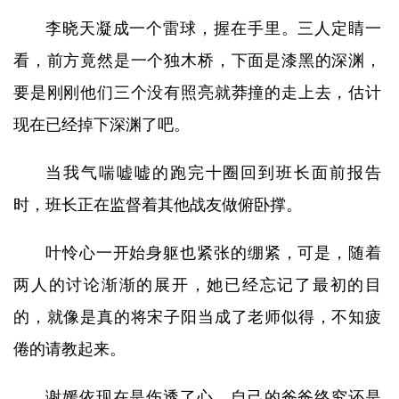
李晓天凝成一个雷球，握在手里。三人定睛一
看，前方竟然是一个独木桥，下面是漆黑的深渊，
要是刚刚他们三个没有照亮就莽撞的走上去，估计
现在已经掉下深渊了吧。
当我气喘嘘嘘的跑完十圈回到班长面前报告
时，班长正在监督着其他战友做俯卧撑。
叶怜心一开始身躯也紧张的绷紧，可是，随着
两人的讨论渐渐的展开，她已经忘记了最初的目
的，就像是真的将宋子阳当成了老师似得，不知疲
倦的请教起来。
谢媛依现在是伤透了心，自己的爸爸终究还是