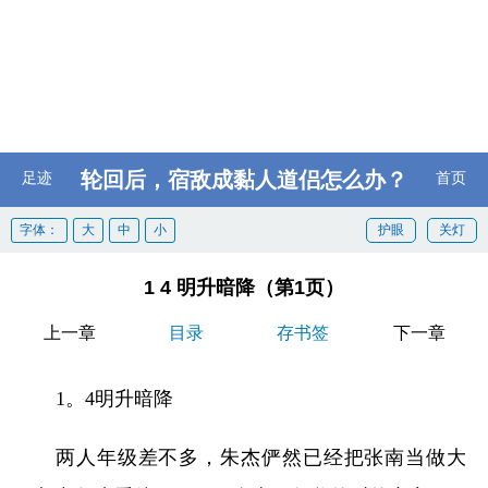
轮回后，宿敌成黏人道侣怎么办？
足迹
首页
字体：
大
中
小
护眼
关灯
1 4 明升暗降（第1页）
上一章
目录
存书签
下一章
1。4明升暗降
两人年级差不多，朱杰俨然已经把张南当做大