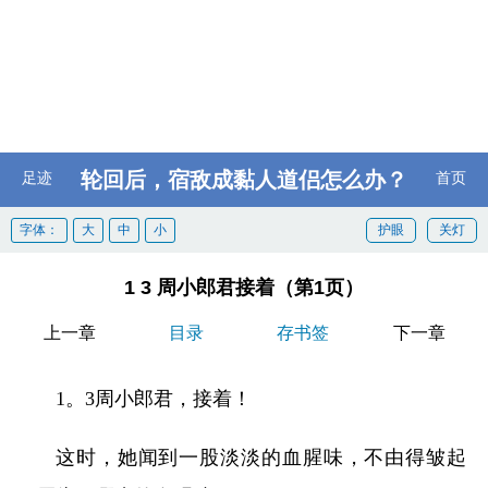
轮回后，宿敌成黏人道侣怎么办？
足迹
首页
字体：
大
中
小
护眼
关灯
1 3 周小郎君接着（第1页）
上一章
目录
存书签
下一章
1。3周小郎君，接着！
这时，她闻到一股淡淡的血腥味，不由得皱起