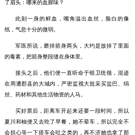
了眉头：哪来的血腥味？
此刻一身的鲜血，嘴角溢出血丝，脸白的像
纸，气息十分的微弱。
军医所说，磨掉箭身两头，大约是放掉了里面
的毒素，把箭身整段缝在身体里。
接头之后，他们便一直听命于暗卫统领，混迹
在周遭郡县的大城内，严密监视大批采买盐巴、绢
丝、药材和其他生活物资的人马。
买好票后，距离车开起来还要一段时间，所以
夏川和柚便又去吃了早餐，她不晕车，所以完全不
会担心等一下搭车会吐之类的，再不济她也拿了那