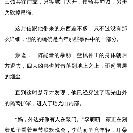
己领兵往前靠，只等城门大开，便骑兵冲城，另步
兵砍掉吊绳。
这封信跟他带来的东西差不多，只不过没有那
么详细，但的的确确是当年那些事件中的一部分。
轰隆，一阵能量的暴动，蓝枫神王的身体朝后
方退去，四大凶兽也被击落到地上之上，砸起层层
的烟尘。
直到这时楚寻才发现，他已经穿过了瑶光山外
的隔离护罩，进入了瑶光山内部。
“妈，外边好像有人在敲门。”李萌萌一家正在刻
着瓜子看着春节联欢晚会，李萌萌毕竟年轻，耳朵