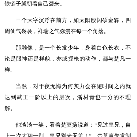
铁链子就朝着自己袭来。
三个大字沉浮在前方，如太阳般闪硕金辉，四
周仙气袅袅，祥瑞之气弥漫在每一个角落。
那雕像，是一个长发少年，身着白色长衣，不
论是眼神还是样貌，亦或握枪的动作，都与楚凡一
样。
当然，对于夜无悔为何实力会在短时间之内就
达到武王一阶以上的层次，潘材青也十分的不理
解。
他淡淡一笑，看着楚莫扬说道：“见过皇兄，自
上一次大翔一别，皇兄别来无恙！”，楚莫言先发制