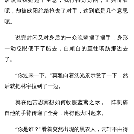
居然跟我抢起了生意，我打得好好的，正兴奋着
呢，却被欧阳绝给抢去了对手，这到底是几个意思
呢。
说完封闲又对身后的一众晚辈摆了摆手，身形
一动眨眼便下了船去，自顾自的直往瑸舫那边去
了。
“你过来一下。”莫雅向着沈光景示意了一下，然
后就把林宇拉到了一边。
就在他苦思冥想如何收服蓝鸢之际，一阵刺痛
自他的手臂传遍了全身，疼得他大叫起来。
“你是谁？”看着突然出现的黑衣人，云轩不由得