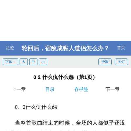
轮回后，宿敌成黏人道侣怎么办？
足迹
首页
字体：
大
中
小
护眼
关灯
0 2 什么仇什么怨（第1页）
上一章
目录
存书签
下一章
0。2什么仇什么怨
当整首歌曲结束的时候，全场的人都似乎还没