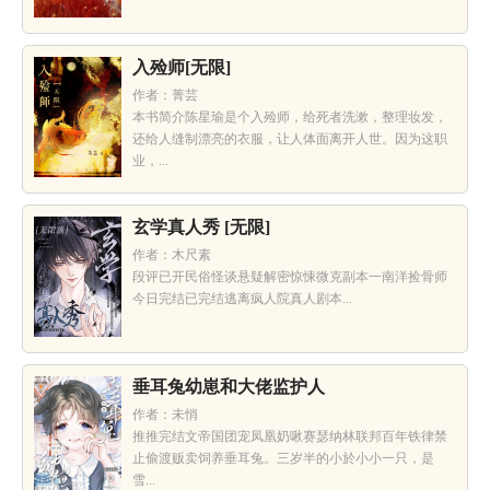
入殓师[无限]
作者：菁芸
本书简介陈星瑜是个入殓师，给死者洗漱，整理妆发，
还给人缝制漂亮的衣服，让人体面离开人世。因为这职
业，...
玄学真人秀 [无限]
作者：木尺素
段评已开民俗怪谈悬疑解密惊悚微克副本一南洋捡骨师
今日完结已完结逃离疯人院真人剧本...
垂耳兔幼崽和大佬监护人
作者：未悄
推推完结文帝国团宠凤凰奶啾赛瑟纳林联邦百年铁律禁
止偷渡贩卖饲养垂耳兔。三岁半的小於小小一只，是
雪...