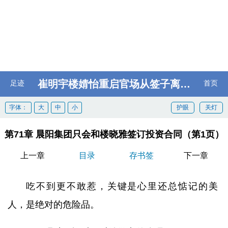
崔明宇楼婧怡重启官场从签子离婚协议开始
足迹
首页
字体：
大
中
小
护眼
关灯
第71章 晨阳集团只会和楼晓雅签订投资合同（第1页）
上一章
目录
存书签
下一章
吃不到更不敢惹，关键是心里还总惦记的美
人，是绝对的危险品。