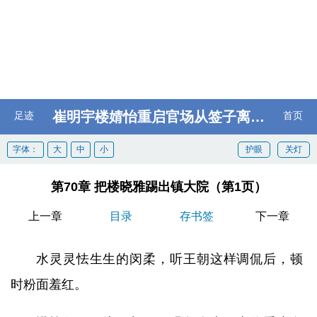
崔明宇楼婧怡重启官场从签子离婚协议开始
足迹
首页
字体：
大
中
小
护眼
关灯
第70章 把楼晓雅踢出镇大院（第1页）
上一章
目录
存书签
下一章
水灵灵怯生生的闵柔，听王朝这样调侃后，顿
时粉面羞红。