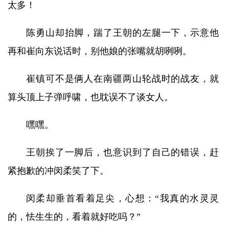
太多！
陈勇山却抬脚，踹了王朝的左腿一下，示意他
再和崔向东说话时，别他娘的张嘴就胡咧咧。
崔镇可不是俩人在南疆两山轮战时的战友，就
算头顶上子弹呼啸，也耽误不了谈女人。
嘿嘿。
王朝挨了一脚后，也意识到了自己的错误，赶
紧抱歉的冲闵柔笑了下。
闵柔却垂首看着足尖，心想：“我真的水灵灵
的，怯生生的，看着就好吃吗？”