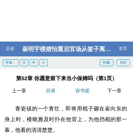
崔明宇楼婧怡重启官场从签子离婚协议开始
足迹
首页
字体：
大
中
小
护眼
关灯
第52章 你愿意留下来当小保姆吗（第1页）
上一章
目录
存书签
下一章
青瓷镇的一个青壮，即将用棍子砸在崔向东的
身上时，楼晓雅及时扑在他背上，为他挡棍的那一
幕，他看的清清楚楚。