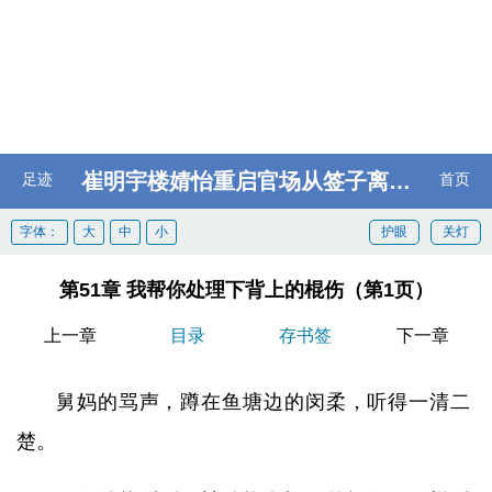
崔明宇楼婧怡重启官场从签子离婚协议开始
足迹
首页
字体：
大
中
小
护眼
关灯
第51章 我帮你处理下背上的棍伤（第1页）
上一章
目录
存书签
下一章
舅妈的骂声，蹲在鱼塘边的闵柔，听得一清二
楚。