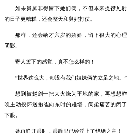
如果舅舅非得留下她们俩，不但本来捉襟见肘
的日子更糟糕，还会整天和舅妈打仗。
那样，还会给才六岁的娇娇，留下很大的心理
阴影。
寄人篱下的感觉，真不怎么样的！
“世界这么大，却没有我们姐妹俩的立足之地。”
想到被赵剑一把大火烧为平地的家，再想想昨
晚主动投怀送抱崔向东时的难堪，闵柔痛苦的闭了
下眼。
她再睁开眼时，眼眸里已经浮上了绝绝之意！