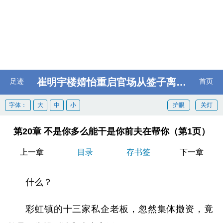
崔明宇楼婧怡重启官场从签子离婚协议开始
足迹
首页
字体：
大
中
小
护眼
关灯
第20章 不是你多么能干是你前夫在帮你（第1页）
上一章
目录
存书签
下一章
什么？
彩虹镇的十三家私企老板，忽然集体撤资，竟