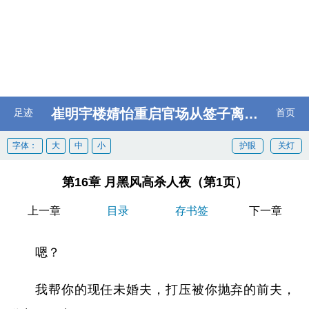
崔明宇楼婧怡重启官场从签子离婚协议开始
足迹
首页
字体：
大
中
小
护眼
关灯
第16章 月黑风高杀人夜（第1页）
上一章
目录
存书签
下一章
嗯？
我帮你的现任未婚夫，打压被你抛弃的前夫，