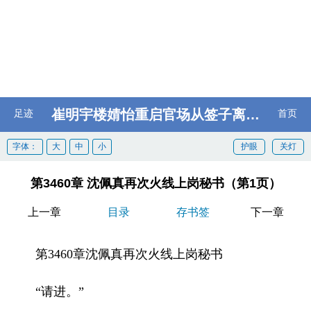
崔明宇楼婧怡重启官场从签子离婚协议开始
足迹
首页
字体：
大
中
小
护眼
关灯
第3460章 沈佩真再次火线上岗秘书（第1页）
上一章
目录
存书签
下一章
第3460章沈佩真再次火线上岗秘书
“请进。”