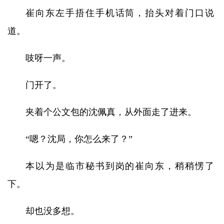
崔向东左手捂住手机话筒，抬头对着门口说
道。
吱呀一声。
门开了。
夹着个公文包的沈佩真，从外面走了进来。
“嗯？沈局，你怎么来了？”
本以为是临市秘书到岗的崔向东，稍稍愣了
下。
却也没多想。