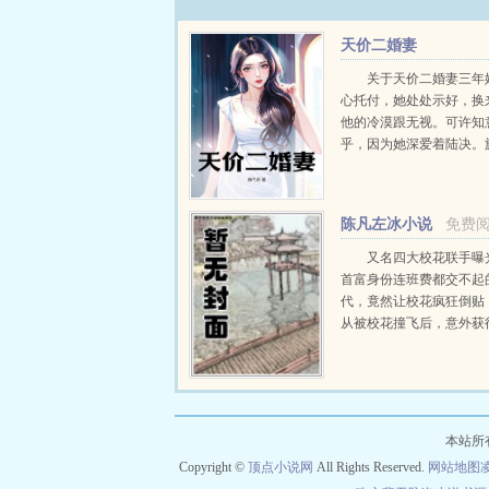
患，悲欢离合，家国天下，有...
天价二婚妻
关于天价二婚妻三年
心托付，她处处示好，换
他的冷漠跟无视。可许知
乎，因为她深爱着陆决。
稿件被盗，抄袭污名滚滚
月光的设计下，她被逼入
却只想拿钱了事。深爱沦
陈凡左冰小说
免费
许知意终于认清事实，陆决不
推荐
又名四大校花联手曝
首富身份连班费都交不起
代，竟然让校花疯狂倒贴
从被校花撞飞后，意外获
力。不但可以透视，鉴宝
以预知人的气运从此人生
挂一样，随便在古...
本站所
Copyright ©
顶点小说网
All Rights Reserved.
网站地图