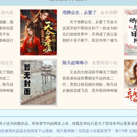
康代表
埋葬众生，从娶了
金木研啊
天命大反派开始
婚姻，痴
关于埋葬众生，从娶了天命大
来的却是
反派开始宁夜转生到了一款名为的
意不在
玄幻游戏世界中，开局成了燕云皇
旗袍设计
朝的十皇子殿下。双目失明？修为
而来，白
被废？被贬冷宫？皇帝一纸婚书，
绝境，他
要将自己赶出皇朝，远赴敌国成
为笑话，
婚？妥妥天崩开局，但是好在系统
阅读全文
陈凡赵琳琳小
免费阅读小说
...
觉醒不是！正经人，谁当...
说
光了我的
又名四大校花联手曝光了我的
的农二
首富身份连班费都交不起的农二
，陈凡自
代，竟然让校花疯狂倒贴，陈凡自
得神奇能
从被校花撞飞后，意外获得神奇能
，甚至可
力。不但可以透视，鉴宝，甚至可
就像开了
以预知人的气运从此人生就像开了
挂一样，随便在古...
有小说为转载作品，所有章节均由网友上传，转载至本站只是为了宣传本书让更多读
凌皓秦雨欣蕊蕊在线阅读
下山退婚，我只要师娘！无防盗小说
最新章节：第579章 过