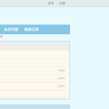
登录
注册
会员书架
阅读记录
o]
...
...
分类8...
分类8...
分类8...
往事，迷雾重重，阴谋阳谋，何时是尽头。内忧外