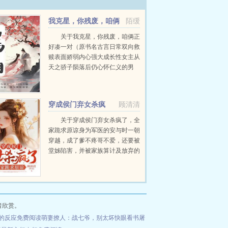
我克星，你残废，咱俩
陌缓
正好凑一对
关于我克星，你残废，咱俩正
好凑一对（原书名古言日常双向救
赎表面娇弱内心强大成长性女主从
天之骄子陨落后仍心怀仁义的男
主）温家嫡女，因一句刑克双亲祸
及全家的诅咒，被困宅院十六年。
傅家次子，年少成名却因战场受伤
穿成侯门弃女杀疯
顾清清
不良于行，一眼能望尽...
了，全家跪求原谅
关于穿成侯门弃女杀疯了，全
家跪求原谅身为军医的安与时一朝
穿越，成了爹不疼哥不爱，还要被
堂姊陷害，并被家族算计及放弃的
小苦瓜。才一睁眼，就直接要命要
清白！如此欺辱亲生血脉，安与时
能忍才有鬼。先回去把安家的屋顶
掀了，把所有道貌岸然之人...
者欣赏。
激的反应免费阅读
萌妻撩人：战七爷，别太坏快眼看书
屠