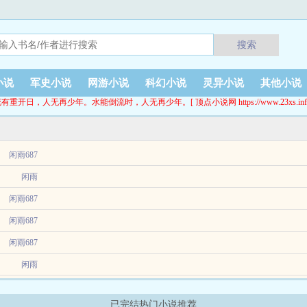
搜索
小说
军史小说
网游小说
科幻小说
灵异小说
其他小说
有重开日，人无再少年。水能倒流时，人无再少年。[ 顶点小说网 https://www.23xs.inf
闲雨687
闲雨
闲雨687
闲雨687
闲雨687
闲雨
。年少成名，征战十载，终究逃不过沦为棋子。一纸赐婚，联姻夺权，任其左右。经年
已完结热门小说推荐