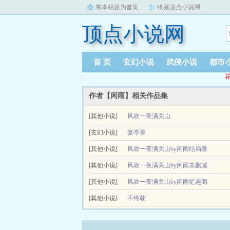
将本站设为首页
收藏顶点小说网
顶点小说网
首 页
玄幻小说
武侠小说
都市
花
作者【闲雨】相关作品集
[其他小说]
风吹一夜满关山
[玄幻小说]
宴亭录
[其他小说]
风吹一夜满关山by闲雨结局番
[其他小说]
外
风吹一夜满关山by闲雨未删减
[其他小说]
完整版
风吹一夜满关山by闲雨笔趣阁
[其他小说]
无弹窗
不终朝
沈荨与谢瑾是一对宿敌冤家，势同水火，世人皆知