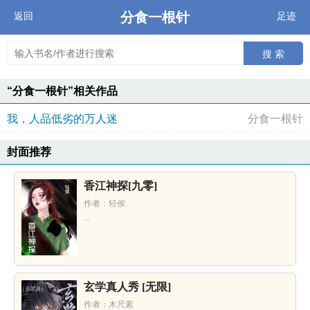
分食一根针
返回
足迹
搜 索
“分食一根针”相关作品
我，人品低劣的万人迷
分食一根针
封面推荐
香江神探[九零]
作者：轻侯
...
玄学真人秀 [无限]
作者：木尺素