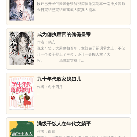
段评已开民俗怪谈悬疑解密惊悚微克副本一南洋捡骨师
今日完结已完结逃离疯人院真人剧本...
成为偏执宦官的傀儡皇帝
作者：鹤安
说来可笑，大周建朝百年，竟毁在子嗣凋零之上，不仅
让一个傻子登上了皇位，还让一介阉人掌了大
权。 乌憬就穿成了...
九十年代败家媳妇儿
作者：冬十四月
...
满级干饭人在年代文躺平
作者：白茄