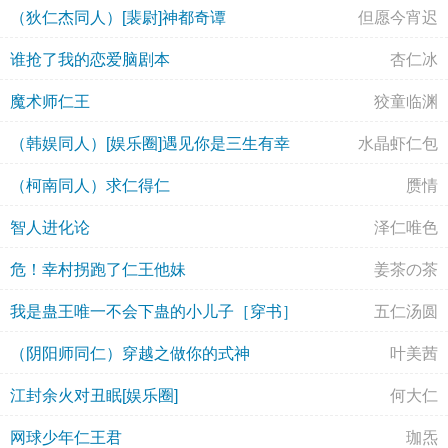
（狄仁杰同人）[裴尉]神都奇谭
但愿今宵迟
谁抢了我的恋爱脑剧本
杏仁冰
魔术师仁王
狡童临渊
（韩娱同人）[娱乐圈]遇见你是三生有幸
水晶虾仁包
（柯南同人）求仁得仁
赝情
智人进化论
泽仁唯色
危！幸村拐跑了仁王他妹
姜茶の茶
我是蛊王唯一不会下蛊的小儿子［穿书］
五仁汤圆
（阴阳师同仁）穿越之做你的式神
叶美茜
江封余火对丑眠[娱乐圈]
何大仁
网球少年仁王君
珈炁