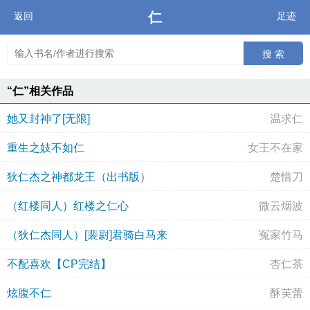
仁
返回
足迹
搜 索
“仁”相关作品
她又封神了[无限]
温求仁
重生之妓不如仁
女王不在家
狄仁杰之神都龙王（出书版）
楚惜刀
（红楼同人）红楼之仁心
微云烟波
（狄仁杰同人）[裴尉]君骑白马来
冤家竹马
不配喜欢【CP完结】
杏仁茶
炫腹不仁
酥芙蕾