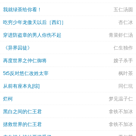
我就绿茶给你看！
五仁汤圆
吃穷少年龙傲天以后［西幻］
杏仁冰
穿进防盗章的男人你伤不起
青菜虾仁汤
《异界囚徒》
仁生独作
再度世界之仲仁御将
嫂子杀手
5t5反对悠仁改姓太宰
枫叶茶
从前有座本丸[综]
同仁坑
烂柯
梦见温子仁
黑白之间的仁王君
拿铁不加冰
拯救世界的仁王君
拿铁不加冰